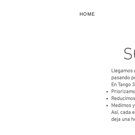
HOME
S
Llegamos d
pasando po
En Tango 3
Priorizamo
Reducimos 
Medimos y 
Así, cada 
deja una hu